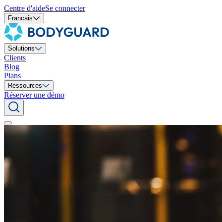
Centre d'aide
Se connecter
Francais
Solutions
Clients
Blog
Plans
Ressources
Réserver une démo