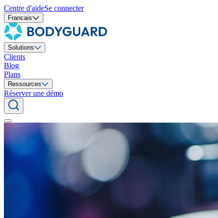
Centre d'aide
Se connecter
Francais
Solutions
Clients
Blog
Plans
Ressources
Réserver une démo