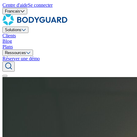
Centre d'aide
Se connecter
Francais
Solutions
Clients
Blog
Plans
Ressources
Réserver une démo