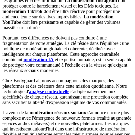
les groupes et la désinformation. La
modération Instagram
doit
protéger contre le harcèlement visuel et les DMs toxiques. La
modération TikTok
doit être ultra-réactive pour protéger une
audience jeune sur des lives imprévisibles. La
modération
YouTube
doit être persistante et capable de gérer des volumes
massifs sur la durée.
Pourtant, ces différences ne doivent pas conduire à une
fragmentation de votre stratégie. La clé réside dans l'équilibre : une
politique de modération globale et cohérente, déclinée avec
intelligence sur chaque plateforme. Cette approche centralisée,
combinant
modération IA
et expertise humaine, est la seule capable
de protéger votre communauté à l'échelle et à la vitesse qu'exigent
les réseaux sociaux modernes.
Chez Bodyguard.ai, nous accompagnons des marques, des
plateformes et des créateurs dans cette mission quotidienne. Notre
technologie d'
analyse contextuelle
s'adapte nativement aux
spécificités de chaque réseau, garantissant une protection complète
sans sacrifier la liberté d'expression légitime de vos communautés.
L'avenir de la
modération réseaux sociaux
s'annonce encore plus
complexe avec l'émergence de nouveaux formats (réalité augmentée,
espaces audio, métavers) et de nouvelles plateformes. Les marques
qui investissent aujourd'hui dans une infrastructure de modération
flexible et multiplateforme seront les mieux armées pour relever ces