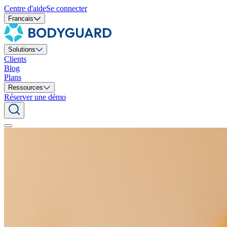
Centre d'aide
Se connecter
Francais
Solutions
Clients
Blog
Plans
Ressources
Réserver une démo