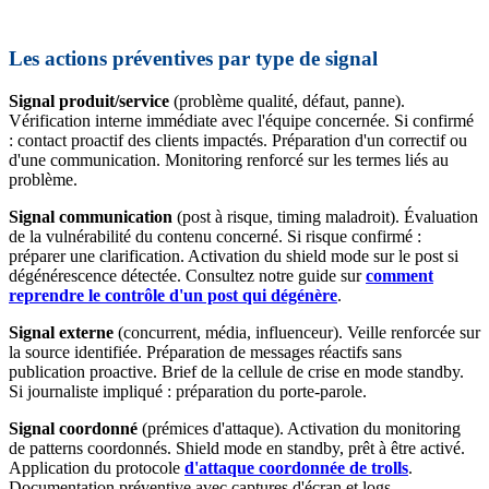
Les actions préventives par type de signal
Signal produit/service
(problème qualité, défaut, panne).
Vérification interne immédiate avec l'équipe concernée. Si confirmé
: contact proactif des clients impactés. Préparation d'un correctif ou
d'une communication. Monitoring renforcé sur les termes liés au
problème.
Signal communication
(post à risque, timing maladroit). Évaluation
de la vulnérabilité du contenu concerné. Si risque confirmé :
préparer une clarification. Activation du shield mode sur le post si
dégénérescence détectée. Consultez notre guide sur
comment
reprendre le contrôle d'un post qui dégénère
.
Signal externe
(concurrent, média, influenceur). Veille renforcée sur
la source identifiée. Préparation de messages réactifs sans
publication proactive. Brief de la cellule de crise en mode standby.
Si journaliste impliqué : préparation du porte-parole.
Signal coordonné
(prémices d'attaque). Activation du monitoring
de patterns coordonnés. Shield mode en standby, prêt à être activé.
Application du protocole
d'attaque coordonnée de trolls
.
Documentation préventive avec captures d'écran et logs.