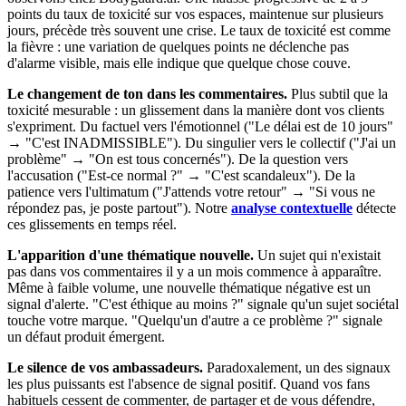
points du taux de toxicité sur vos espaces, maintenue sur plusieurs
jours, précède très souvent une crise. Le taux de toxicité est comme
la fièvre : une variation de quelques points ne déclenche pas
d'alarme visible, mais elle indique que quelque chose couve.
Le changement de ton dans les commentaires.
Plus subtil que la
toxicité mesurable : un glissement dans la manière dont vos clients
s'expriment. Du factuel vers l'émotionnel ("Le délai est de 10 jours"
→ "C'est INADMISSIBLE"). Du singulier vers le collectif ("J'ai un
problème" → "On est tous concernés"). De la question vers
l'accusation ("Est-ce normal ?" → "C'est scandaleux"). De la
patience vers l'ultimatum ("J'attends votre retour" → "Si vous ne
répondez pas, je poste partout"). Notre
analyse contextuelle
détecte
ces glissements en temps réel.
L'apparition d'une thématique nouvelle.
Un sujet qui n'existait
pas dans vos commentaires il y a un mois commence à apparaître.
Même à faible volume, une nouvelle thématique négative est un
signal d'alerte. "C'est éthique au moins ?" signale qu'un sujet sociétal
touche votre marque. "Quelqu'un d'autre a ce problème ?" signale
un défaut produit émergent.
Le silence de vos ambassadeurs.
Paradoxalement, un des signaux
les plus puissants est l'absence de signal positif. Quand vos fans
habituels cessent de commenter, de partager et de vous défendre,