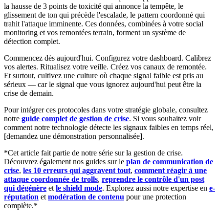
la hausse de 3 points de toxicité qui annonce la tempête, le
glissement de ton qui précède l'escalade, le pattern coordonné qui
trahit l'attaque imminente. Ces données, combinées à votre social
monitoring et vos remontées terrain, forment un système de
détection complet.
Commencez dès aujourd'hui. Configurez votre dashboard. Calibrez
vos alertes. Ritualisez votre veille. Créez vos canaux de remontée.
Et surtout, cultivez une culture où chaque signal faible est pris au
sérieux — car le signal que vous ignorez aujourd'hui peut être la
crise de demain.
Pour intégrer ces protocoles dans votre stratégie globale, consultez
notre
guide complet de gestion de crise
. Si vous souhaitez voir
comment notre technologie détecte les signaux faibles en temps réel,
[demandez une démonstration personnalisée].
*Cet article fait partie de notre série sur la gestion de crise.
Découvrez également nos guides sur le
plan de communication de
crise
,
les 10 erreurs qui aggravent tout
,
comment réagir à une
attaque coordonnée de trolls
,
reprendre le contrôle d'un post
qui dégénère
et
le shield mode
. Explorez aussi notre expertise en
e-
réputation
et
modération de contenu
pour une protection
complète.*