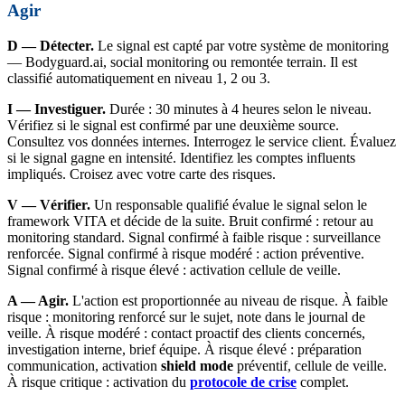
Agir
D — Détecter.
Le signal est capté par votre système de monitoring
— Bodyguard.ai, social monitoring ou remontée terrain. Il est
classifié automatiquement en niveau 1, 2 ou 3.
I — Investiguer.
Durée : 30 minutes à 4 heures selon le niveau.
Vérifiez si le signal est confirmé par une deuxième source.
Consultez vos données internes. Interrogez le service client. Évaluez
si le signal gagne en intensité. Identifiez les comptes influents
impliqués. Croisez avec votre carte des risques.
V — Vérifier.
Un responsable qualifié évalue le signal selon le
framework VITA et décide de la suite. Bruit confirmé : retour au
monitoring standard. Signal confirmé à faible risque : surveillance
renforcée. Signal confirmé à risque modéré : action préventive.
Signal confirmé à risque élevé : activation cellule de veille.
A — Agir.
L'action est proportionnée au niveau de risque. À faible
risque : monitoring renforcé sur le sujet, note dans le journal de
veille. À risque modéré : contact proactif des clients concernés,
investigation interne, brief équipe. À risque élevé : préparation
communication, activation
shield mode
préventif, cellule de veille.
À risque critique : activation du
protocole de crise
complet.