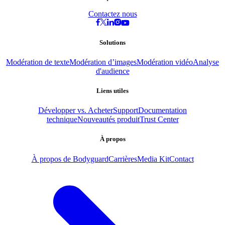
Contactez nous
Solutions
Modération de texte
Modération d’images
Modération vidéo
Analyse
d'audience
Liens utiles
Développer vs. Acheter
Support
Documentation
technique
Nouveautés produit
Trust Center
À propos
À propos de Bodyguard
Carrières
Media Kit
Contact