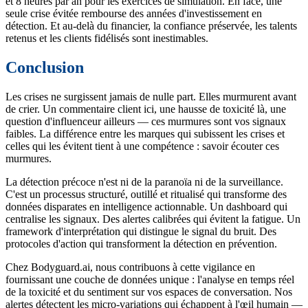
et 8 heures par an pour les exercices de simulation. En face, une
seule crise évitée rembourse des années d'investissement en
détection. Et au-delà du financier, la confiance préservée, les talents
retenus et les clients fidélisés sont inestimables.
Conclusion
Les crises ne surgissent jamais de nulle part. Elles murmurent avant
de crier. Un commentaire client ici, une hausse de toxicité là, une
question d'influenceur ailleurs — ces murmures sont vos signaux
faibles. La différence entre les marques qui subissent les crises et
celles qui les évitent tient à une compétence : savoir écouter ces
murmures.
La détection précoce n'est ni de la paranoïa ni de la surveillance.
C'est un processus structuré, outillé et ritualisé qui transforme des
données disparates en intelligence actionnable. Un dashboard qui
centralise les signaux. Des alertes calibrées qui évitent la fatigue. Un
framework d'interprétation qui distingue le signal du bruit. Des
protocoles d'action qui transforment la détection en prévention.
Chez Bodyguard.ai, nous contribuons à cette vigilance en
fournissant une couche de données unique : l'analyse en temps réel
de la toxicité et du sentiment sur vos espaces de conversation. Nos
alertes détectent les micro-variations qui échappent à l'œil humain —