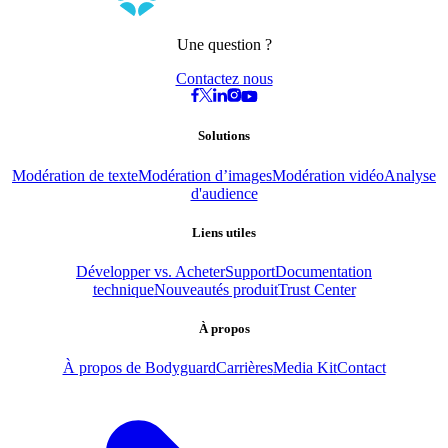
Une question ?
Contactez nous
Solutions
Modération de texte
Modération d’images
Modération vidéo
Analyse
d'audience
Liens utiles
Développer vs. Acheter
Support
Documentation
technique
Nouveautés produit
Trust Center
À propos
À propos de Bodyguard
Carrières
Media Kit
Contact