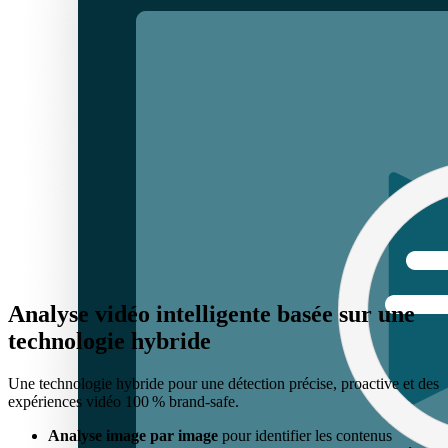
Analyse vidéo intelligente basée sur une
technologie hybride
Une technologie hybride pour une détection précise, proactive et des
expériences vidéo 100 % brand-safe.
Analyse image par image
pour identifier les contenus